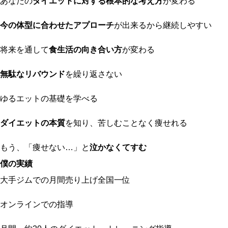
あなたの
ダイエットに対する根本的な考え方
が変わる
今の体型に合わせたアプローチ
が出来るから継続しやすい
将来を通して
食生活の向き合い方
が変わる
無駄なリバウンド
を繰り返さない
ゆるエットの基礎を学べる
ダイエットの本質
を知り、苦しむことなく痩せれる
もう、「痩せない…」と
泣かなくてすむ
僕の実績
大手ジムでの月間売り上げ全国一位
オンラインでの指導