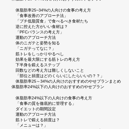
体脂肪率25~34%の人向けの食事の考え方
「食事改善のアプローチ法」
「プチ低脂質食」で食べるべき食材たち
逆に控えた方がいい食材は？
「PFCバランスの考え方」
運動のアプローチ方法
体のニガテと姿勢を知る
「ニガテってなに？」
筋トレをしっかりやるべし
効果を最大限にする筋トレの考え方
下半身を鍛えるステップ
回数などの考え方は難しくしないこと
「部位と頻度はどのくらいにしたらいいの？？」
体脂肪率25～34%の人向けのおすすめのやせプランまとめ
体脂肪率24%以下の人向けのおすすめのやせプラン
体脂肪率24%以下の人向けの食事の考え方
「食事の質を徹底的に管理する」
ダイエットの期間設定
運動のアプローチ方法
筋トレで鍛える頻度は？
「メニューは？」