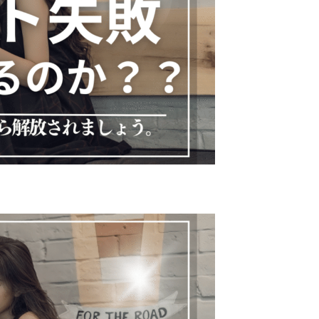
あ
の
な
る
は
要
場
脂
因
合
質
で
の
の
あ
改
不
る
善
足
「ホ
策
が
ル
あ
モ
る
ン」
か
を
ら？
整
知
え
ら
る
な
方
い
法
と
一