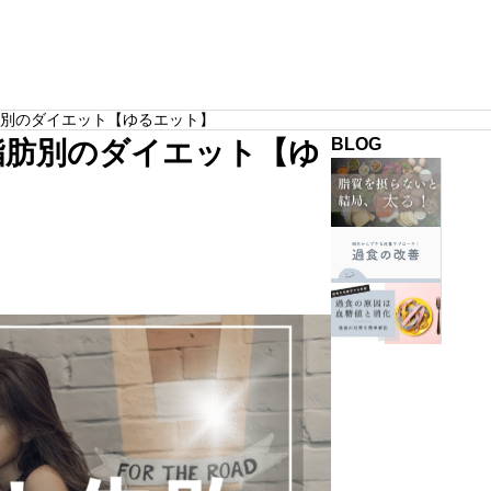
栄養学
別のダイエット【ゆるエット】
BLOG
脂肪別のダイエット【ゆ
肝
機
能
過
や
食
食
の
週
欲
改
ンドしないために必ず意
【簡単解説】むくみが取れないのはタン
3
PILATES
が
善
ポイント
質不足です。根本原因と改善方法
回
安
に
の
サンプルテキスト。サンプルテキスト。
定
絶
過
し
対
食
な
必
が
い
要