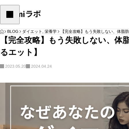
Yulumiラボ
HOME
ダイエット
,
栄養学
ダイエット
,
栄養学
BLOG
ダイエット
,
栄養学
【完全攻略】もう失敗しない、体脂肪
【完全攻略】もう失敗しない、体
るエット】
2023.05.20
2024.04.24
体脂肪を減らすためにこのやり方をしていた
痩せたい人がリバウ
YOGA
ら要注意
識して欲しい４つの
サンプルテキスト。サンプルテキスト。