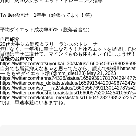
月間 約20人のダイエット・トレーニング指導
Twitter発信歴 1年半（頑張ってます！笑）
平均ダイエット成功率95%（脱落者含む）
自己紹介
20代大手ジム勤務＆フリーランスのトレーナー
無理なく、一年後に幸せになろう！とゆるエットを提唱してお
目標は幸せに痩せて、マインドも心も体もキレイにしようぜ！
皆様のお声です
https://twitter.com/datsuyoukai_30/status/1660640357980286
自分でも脂質抑えなきゃと思ってたから、読んで納得‼️
https:/
— もも＠ダイエット垢 (@mm_diet123)
May 21, 2023
https://twitter.com/hanna74326/status/1659939178170429447
https://twitter.com/ap_ddkatsu/status/1659913442004967424?
https://twitter.com/so___ra2/status/1660556769113014278?s=
https://twitter.com/tooshokora/status/1660057520042541056?s
https://twitter.com/kotatsu_merst/status/166045282798525235
では、早速本題にいきますね。