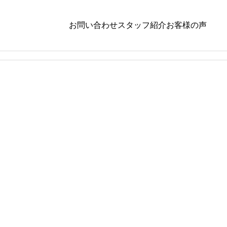
お問い合わせ
スタッフ紹介
お客様の声
ダイエット
,
栄養学
ダイエッ
パク
夜食いが癖になってませんか？？ダイエット
機能が落
を頑張ってる人が陥りやすい「夜」に食べて
の改善
しまう原因と対策