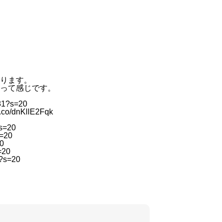
ります。
って感じです。
981?s=20
/t.co/dnKllE2Fqk
?s=20
s=20
20
=20
7?s=20