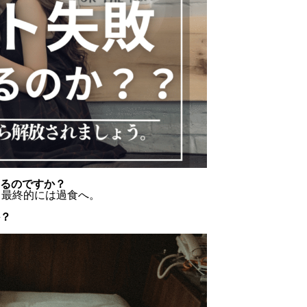
生
変
わ
ら
な
い…
るのですか？
、最終的には過食へ。
？