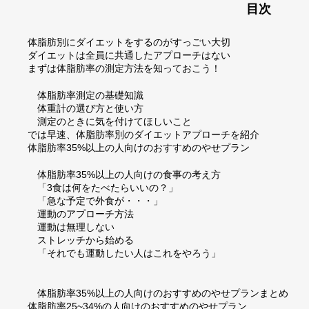
目次
体脂肪別にダイエットをするのがすっごい大切
ダイエットは全員に共通したアプローチはない
まずは体脂肪率の測定方法を知っておこう！
体脂肪率測定の基礎知識
体重計の選び方と使い方
測定のときに気を付けてほしいこと
では早速、体脂肪率別のダイエットアプローチを紹介
体脂肪率35%以上の人向けのおすすめのやせプラン
体脂肪率35%以上の人向けの食事の考え方
「3食は何をたべたらいいの？」
「急な予定で外食が・・・」
運動のアプローチ方法
運動は無理しない
ストレッチから始める
「それでも運動したい人はこれをやろう」
体脂肪率35%以上の人向けのおすすめのやせプランまとめ
体脂肪率25~34%の人向けのおすすめのやせプラン