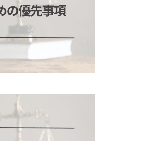
あ
の
な
る
は
要
場
脂
因
合
質
で
の
の
あ
改
不
る
善
足
「ホ
策
が
ル
あ
モ
る
ン」
か
を
ら？
整
知
え
ら
る
な
方
い
法
と
一