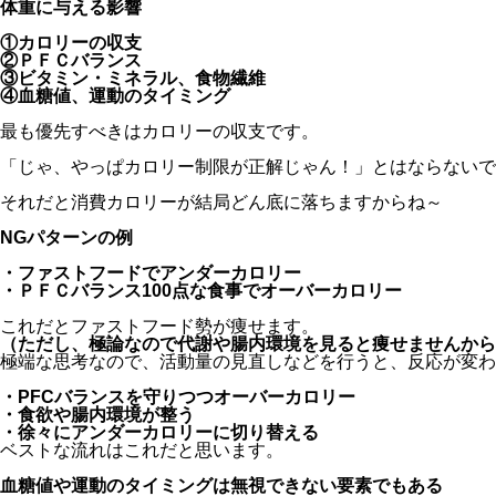
体重に与える影響
①カロリーの収支
②ＰＦＣバランス
③ビタミン・ミネラル、食物繊維
④血糖値、運動のタイミング
最も優先すべきはカロリーの収支です。
「じゃ、やっぱカロリー制限が正解じゃん！」とはならないで
それだと消費カロリーが結局どん底に落ちますからね～
NGパターンの例
・ファストフードでアンダーカロリー
・ＰＦＣバランス100点な食事でオーバーカロリー
これだとファストフード勢が痩せます。
（ただし、極論なので代謝や腸内環境を見ると痩せませんから
極端な思考なので、活動量の見直しなどを行うと、反応が変わ
・PFCバランスを守りつつオーバーカロリー
・食欲や腸内環境が整う
・徐々にアンダーカロリーに切り替える
ベストな流れはこれだと思います。
血糖値や運動のタイミングは無視できない要素でもある