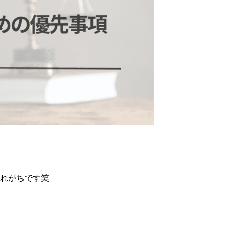
生
変
わ
ら
な
い…
れがちです笑