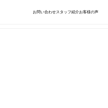
お問い合わせ
スタッフ紹介
お客様の声
ダイエット
,
栄養学
ダイエッ
パク
夜食いが癖になってませんか？？ダイエット
機能が落
を頑張ってる人が陥りやすい「夜」に食べて
の改善
しまう原因と対策