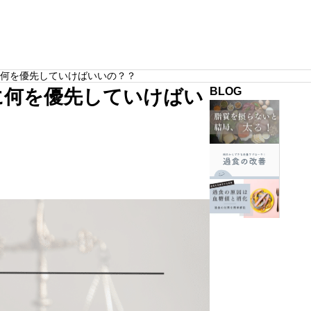
栄養学
何を優先していけばいいの？？
BLOG
に何を優先していけばい
肝
機
能
過
や
食
食
の
週
欲
改
ンドしないために必ず意
【簡単解説】むくみが取れないのはタン
3
PILATES
が
善
ポイント
質不足です。根本原因と改善方法
回
安
に
の
サンプルテキスト。サンプルテキスト。
定
絶
過
し
対
食
な
必
が
い
要