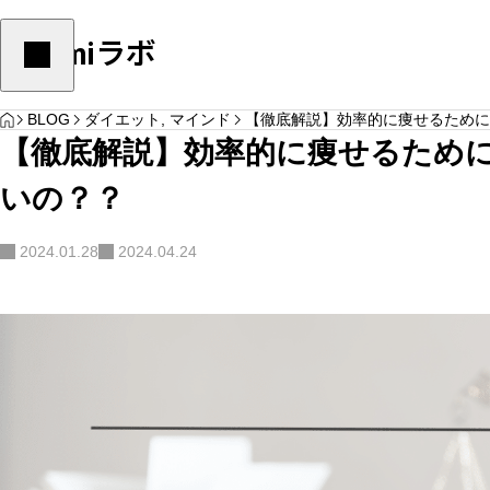
Yulumiラボ
HOME
ダイエット
,
栄養学
ダイエット
,
栄養学
BLOG
ダイエット
,
マインド
【徹底解説】効率的に痩せるために
【徹底解説】効率的に痩せるため
いの？？
2024.01.28
2024.04.24
体脂肪を減らすためにこのやり方をしていた
痩せたい人がリバウ
YOGA
ら要注意
識して欲しい４つの
サンプルテキスト。サンプルテキスト。