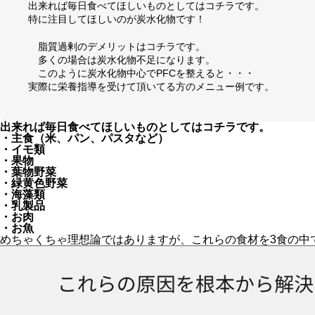
出来れば毎日食べてほしいものとしてはコチラです。
特に注目してほしいのが炭水化物です！
脂質過剰のデメリットはコチラです。
多くの場合は炭水化物不足になります。
このように炭水化物中心でPFCを整えると・・・
実際に栄養指導を受けて頂いてる方のメニュー例です。
出来れば毎日食べてほしいものとしてはコチラです。
・主食（米、パン、パスタなど）
・イモ類
・果物
・葉物野菜
・緑黄色野菜
・海藻類
・乳製品
・お肉
・お魚
めちゃくちゃ理想論ではありますが、これらの食材を3食の中