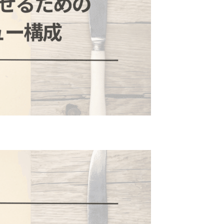
あ
の
な
る
は
要
場
脂
因
合
質
で
の
の
あ
改
不
る
善
足
「ホ
策
が
ル
あ
モ
る
ン」
か
を
ら？
整
知
え
ら
る
な
方
い
法
と
一