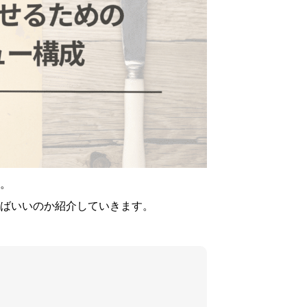
生
変
わ
ら
な
い…
。
ばいいのか紹介していきます。