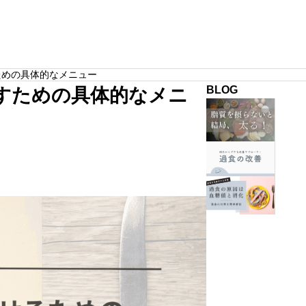
栄養学
目指すための具体的なメニュー
BLOG
を目指すための具体的なメニ
肝
機
能
過
や
食
食
の
週
欲
改
ンドしないために必ず意
【簡単解説】むくみが取れないのはタン
3
PILATES
が
善
ポイント
質不足です。根本原因と改善方法
回
安
に
の
サンプルテキスト。サンプルテキスト。
定
絶
過
し
対
食
な
必
が
い
要