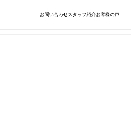
お問い合わせ
スタッフ紹介
お客様の声
ダイエット
,
栄養学
ダイエッ
パク
夜食いが癖になってませんか？？ダイエット
機能が落
を頑張ってる人が陥りやすい「夜」に食べて
の改善
しまう原因と対策