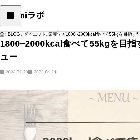
Yulumiラボ
HOME
ダイエット
,
栄養学
ダイエット
,
栄養学
BLOG
ダイエット
,
栄養学
1800~2000kcal食べて55kgを
1800~2000kcal食べて55kg
ュー
2024.01.29
2024.04.24
体脂肪を減らすためにこのやり方をしていた
痩せたい人がリバウ
YOGA
ら要注意
識して欲しい４つの
サンプルテキスト。サンプルテキスト。