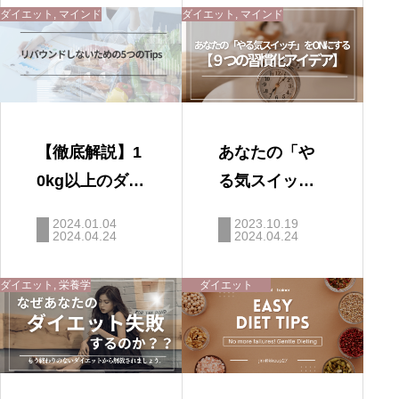
ダイエット
,
マインド
ダイエット
,
マインド
【徹底解説】1
あなたの「や
0kg以上のダイ
る気スイッ
エット＆リバ
チ」をONにす
2024.01.04
2023.10.19
ウンド防止を
2024.04.24
る【９つの習
2024.04.24
両立する1つの
慣化アイデ
ダイエット
,
栄養学
ダイエット
方法
ア】