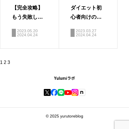
【完全攻略】
ダイエット初
もう失敗しな
心者向けの教
い、体脂肪別
科書
2023.05.20
2023.03.27
のダイエット
2024.04.24
2024.04.24
【ゆるエッ
ト】
投
1
2
3
稿
の
ペ
Yulumiラボ
ー
ジ
送
り
© 2025 yurutoreblog