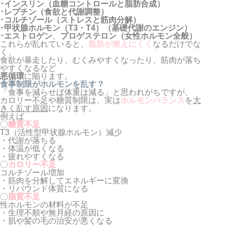
･インスリン（血糖コントロールと脂肪合成）
･レプチン（食欲と代謝調整）
･コルチゾール（ストレスと筋肉分解）
･甲状腺ホルモン（T3・T4）（基礎代謝のエンジン）
･エストロゲン
、
プロゲステロン（女性ホルモン全般）
これらが乱れていると、
脂肪が燃えにくく
なるだけでな
く、
食欲が暴走したり、むくみやすくなったり、筋肉が落ち
やすくなるなど
悪循環
に陥ります。
食事制限がホルモンを乱す？
「食事を減らせば体重は減る」と思われがちですが、
カロリー不足や糖質制限は、実は
ホルモンバランス
を
大
きく乱す原因
になります。
例えば
〇
糖質不足
T3（活性型甲状腺ホルモン）減少
・代謝が落ちる
・体温が低くなる
・疲れやすくなる
〇
カロリー不足
コルチゾール増加
・筋肉を分解してエネルギーに変換
・リバウンド体質になる
〇
脂質不足
性ホルモンの材料が不足
・生理不順や無月経の原因に
・肌や髪の毛の治安が悪くなる