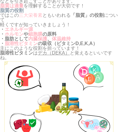
などを引き起こすことがあります。
脂質は適量
を理解することが大切です！
脂質の役割
ではこの
三大栄養素
ともいわれる
「脂質」の役割
につい
て
軽くですが知っていきましょう！
・
エネルギー源
・
ホルモン
や
細胞膜
の原料
・脂肪として
内臓保護
、
体温維持
・
脂溶性ビタミン
の吸収（ビタミンD,E,K,A）
主にこのような役割を担っています！
脂溶性ビタミン
は
デカ（DEKA）
と覚えるといいです
ね。