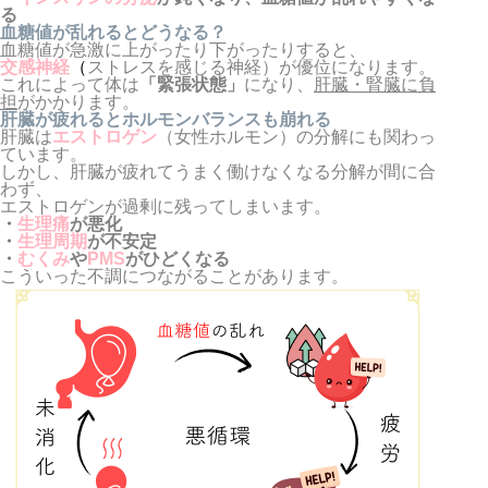
る
血糖値が乱れるとどうなる？
血糖値が急激に上がったり下がったりすると、
交感神経
（
ストレスを感じる神経）が優位になります。
これによって体は
「緊張状態」
になり、
肝臓・腎臓に負
担
がかかります。
肝臓が疲れるとホルモンバランスも崩れる
肝臓は
エストロゲン
（女性ホルモン）の分解にも関わっ
ています。
しかし、肝臓が疲れてうまく働けなくなる分解が間に合
わず、
エストロゲンが過剰に残ってしまいます。
・
生理痛
が悪化
・
生理周期
が不安定
・
むくみ
や
PMS
がひどくなる
こういった不調につながることがあります。