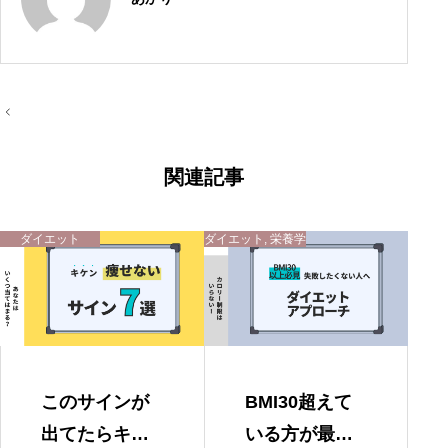
投
稿
ナ
ビ
ゲ
関連記事
ー
シ
ョ
ン
ダイエット
ダイエット
,
栄養学
このサインが
BMI30超えて
出てたらキケ
いる方が最速