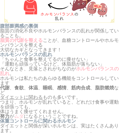
腹部膨満感の裏側
脂質の消化不良やホルモンバランスの乱れが関係してい
ることも。
脂質の代謝を整える
ことが、血糖コントロールやホルモ
ンバランスを整える
大切なカギとなってきます！
ホルモンバランスの乱れ
「ちゃんと食事を整えてるのに痩せない」
「運動も頑張っているけど、体脂肪が落ちない」
そんなとき、見落とされがちなのが
ホルモンバランスの
乱れ
。
ホルモンは私たちのあらゆる機能をコントロールしてい
ます
代謝
、
食欲
、
体温
、
睡眠
、
感情
、
筋肉合成
、
脂肪燃焼
な
ど
ダイエットに関わる
ものも多いです。
つまり、ホルモンが乱れていると、どれだけ食事や運動
を頑張っても、
体はうまく痩せてくれません。
努力
が
ムダ
になる
ということですね。
体重コントロールに関わるホルモン
ダイエットと関係が深いホルモンは、実はたくさんあり
ます。