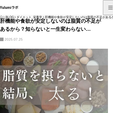
Yulumiラボ
HOME
BLOG
ダイエット
,
栄養学
肝機能や食欲が安定しないのは脂質の不足がある
肝機能や食欲が安定しないのは脂質の不足が
あるから？知らないと一生変わらない…
2025.07.25