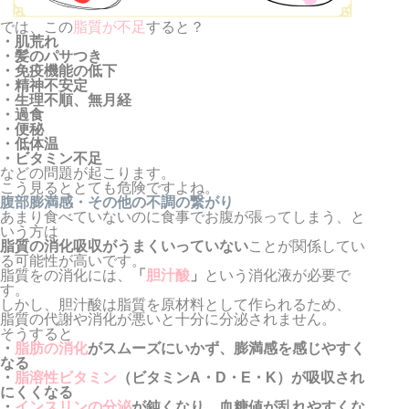
では、この
脂質が不足
すると？
・肌荒れ
・髪のパサつき
・免疫機能の低下
・精神不安定
・生理不順、無月経
・過食
・便秘
・低体温
・ビタミン不足
などの問題が起こります。
こう見るととても危険ですよね。
腹部膨満感・その他の不調の繋がり
あまり食べていないのに食事でお腹が張ってしまう、と
いう方は
脂質の消化吸収がうまくいっていない
ことが関係してい
る可能性が高いです。
脂質をの消化には、
「
胆汁酸
」
という消化液が必要で
す。
しかし、胆汁酸は脂質を原材料として作られるため、
脂質の代謝や消化が悪いと十分に分泌されません。
そうすると
・
脂肪の消化
がスムーズにいかず、膨満感を感じやすく
なる
・
脂溶性ビタミン
（ビタミンA・D・E・K）が吸収され
にくくなる
・
インスリンの分泌
が鈍くなり、血糖値が乱れやすくな