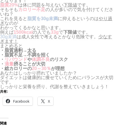
となります！
脂質20%
は体に問題を与えない
下限値
です。
そもそも
カロリー不足
の人が多いので気を付けてくださ
いね？
これを見ると
脂質を30g未満
に抑えるというのは
やり過
ぎ
なのが
わかってくるかなと思います。
例えば
1500kcal
の人でも
33g
で
下限値
です。
30g未満
は成人女性で考えるとかなり危険です。
少なす
ぎます！
まとめると
・脂質過剰→太る
・脂質不足→不調を招く
・
リバウンド
や
体調不良
のリスク
・
適量
摂ることが大切
・総カロリーの
20～30％
が理想
あなたはしっかり摂れていましたか？
ダイエットは健康的に痩せていくためにバランスが大切
です。
しっかりと栄養を摂り、代謝を整えていきましょう！
共有:
Facebook
X
関連