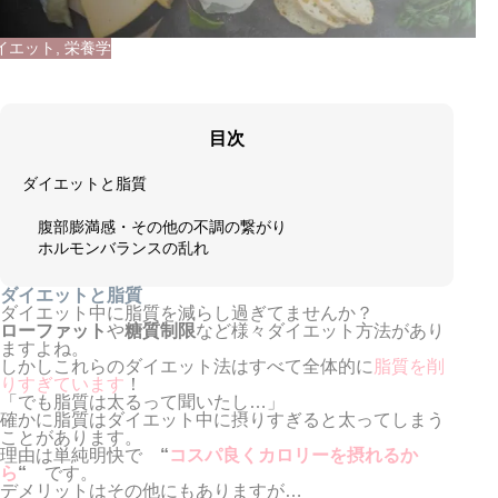
イエット
,
栄養学
目次
ダイエットと脂質
腹部膨満感・その他の不調の繋がり
ホルモンバランスの乱れ
ダイエットと脂質
ダイエット中に脂質を減らし過ぎてませんか？
ローファット
や
糖質制限
など様々ダイエット方法があり
ますよね。
しかしこれらのダイエット法はすべて全体的に
脂質を削
りすぎています
！
「でも脂質は太るって聞いたし…」
確かに脂質はダイエット中に摂りすぎると太ってしまう
ことがあります。
理由は単純明快で
“
コスパ良くカロリーを摂れるか
ら
“
です。
デメリットはその他にもありますが…