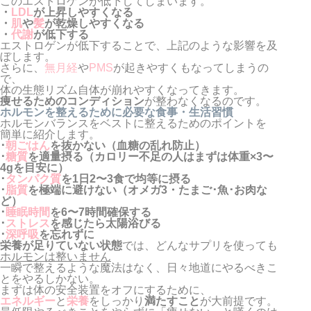
このエストロゲンが低下してしまいます。
・
LDL
が上昇しやすくなる
・
肌
や
髪
が乾燥しやすくなる
・
代謝
が低下する
エストロゲンが低下することで、上記のような影響を及
ぼします。
さらに、
無月経
や
PMS
が起きやすくもなってしまうの
で、
体の生態リズム自体が崩れやすくなってきます。
痩せるためのコンディション
が整わなくなるのです。
ホルモンを整えるために必要な食事・生活習慣
ホルモンバランスをベストに整えるためのポイントを
簡単に紹介します。
･
朝ごはん
を抜かない（血糖の乱れ防止）
･
糖質
を適量摂る（カロリー不足の人はまずは体重×3〜
4gを目安に）
･
タンパク質
を1日2〜3食で均等に摂る
･
脂質
を極端に避けない（オメガ3・たまご･魚･お肉な
ど）
･
睡眠時間
を6〜7時間確保する
･
ストレス
を感じたら太陽浴びる
･
深呼吸
を忘れずに
栄養が足りていない状態
では、どんなサプリを使っても
ホルモンは整いません
一瞬で整えるような魔法はなく、日々地道にやるべきこ
とをやるしかない。
まずは体の安全装置をオフにするために、
エネルギー
と
栄養
をしっかり
満たすこと
が大前提です。