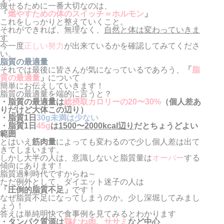
痩せるために一番大切なのは、
「
燃やすための体のスイッチ＝ホルモン
」
これをしっかりと整えていくこと。
それができれば、無理なく、
自然と体は変わっていきま
す
今一度
正しい努力
が出来ているかを確認してみてくださ
い。
脂質の最適量
それでは最後に皆さんが気になっているであろう、
「
脂
質の最適量
」
について
簡単にお伝えしていきます！
脂質の最適量を端的に言うと？
・脂質の最適量は
総摂取カロリーの20〜30%
（個人差あ
りだけど大体この辺り）
・脂質1日
30g未満は少ない
・脂質1日
45g
は
1500〜2000kcal辺り
だとちょうどよい
範囲
とはいえ
筋肉量
によっても変わるので少し個人差は出て
きてしまいます。
しかし大半の人は、意識しないと脂質量は
オーバー
する
傾向にあります！
脂質過剰時代ですからね～
ただ例外として、ダイエット迷子の人は
「圧倒的脂質不足」
です！
なぜ脂質不足になってしまうのか。少し深堀してみまし
ょう！
答えは単純明快で食事例を見てみるとわかります
・タンパク質源は
鶏むね肉
、
ササミ
など中心