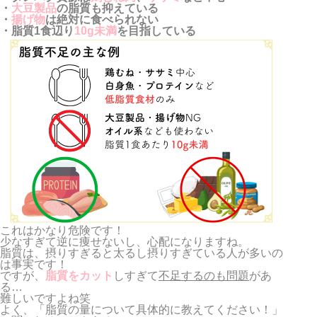
・
大豆製品
の脂質も抑えている
・
揚げ物
は絶対に食べられない
・脂質1食辺り
10g未満
を目指している
これはかなり危険です！
少なすぎて逆に痩せないし、心配になりますね。
脂質は、摂りすぎると太るし摂りすぎている人が多いの
は事実です！
ですが、
脂質をカット
しすぎて
不足するのも問題
があ
る…
難しいですよね笑
よく、「脂質の量について具体的に教えてください！」