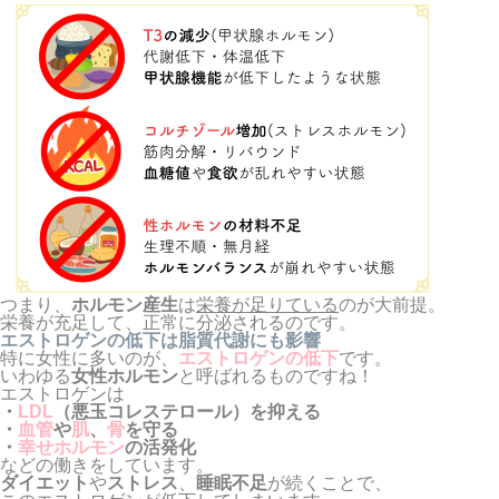
つまり、
ホルモン産生
は
栄養が足りている
のが大前提。
栄養が充足して、正常に分泌されるのです。
エストロゲンの低下は脂質代謝にも影響
特に女性に多いのが、
エストロゲンの低下
です。
いわゆる
女性ホルモン
と呼ばれるものですね！
エストロゲンは
・
LDL
（悪玉コレステロール）を抑える
・
血管
や
肌
、
骨
を守る
・
幸せホルモン
の活発化
などの働きをしています。
ダイエット
や
ストレス
、
睡眠不足
が続くことで、