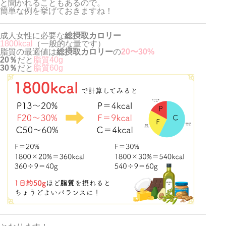
と聞かれることもあるので。
簡単な例を挙げておきますね！
成人女性に必要な
総摂取カロリー
1800kcal
（一般的な量です）
脂質の最適値は
総摂取カロリー
の
20〜30%
20％
だと
脂質40g
30％
だと
脂質60g