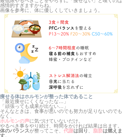
最低限やるべきことをやらずに「痩せない」と嘆くのは
感情的すぎますからね。
画像を参考に、体に優しくしていきましょう。
ダイエットと脂質
腹部膨満感・その他の不調の繋がり
ホルモンバランスの乱れ
痩せる体はホルモンが整った体であること
「最近痩せにくくなったな…」
「頑張っても成果が出ない…」
そんなときは、食事が悪いのでも努力が足りないのでも
なく、
ホルモンの声
に気づけていないだけ。
やるべき事をやり続け、時間をかければ結果は出ます。
体のバランス
が整ってこそ、
代謝
は回り
、
脂肪
は燃えま
す
。