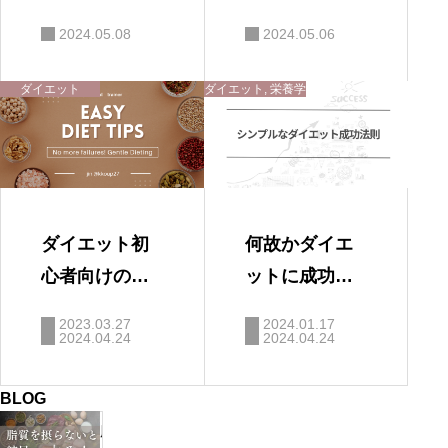
ン！【7つの痩
で痩せるには
2024.05.08
2024.05.06
せないサイ
何から始めれ
ン】
ばいい？？
ダイエット
ダイエット
,
栄養学
ダイエット初
何故かダイエ
心者向けの教
ットに成功す
科書
る人から学ぶ
2023.03.27
2024.01.17
2024.04.24
ダイエットの
2024.04.24
本質とは？
BLOG
肝