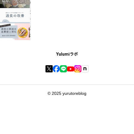
機
能
過
や
食
食
の
週
欲
改
3
が
善
回
安
に
の
Yulumiラボ
定
絶
過
し
対
食
な
必
が
い
要
あ
の
な
る
は
© 2025 yurutoreblog
要
場
脂
因
合
質
で
の
の
あ
改
不
る
善
足
「ホ
策