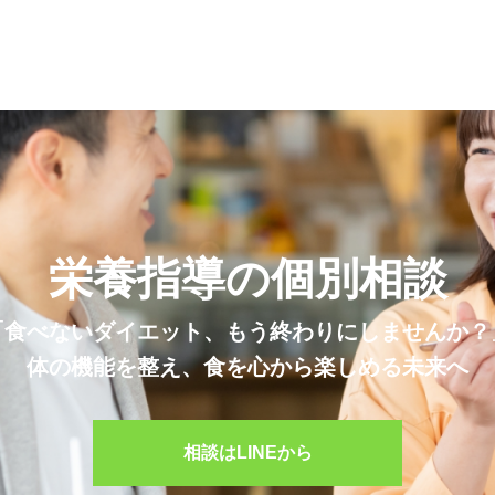
栄養学
栄養指導の個別相談
ンドしないために必ず意
【簡単解説】むくみが取れないのはタン
「食べないダイエット、もう終わりにしませんか？
PILATES
ポイント
質不足です。根本原因と改善方法
体の機能を整え、食を心から楽しめる未来へ
サンプルテキスト。サンプルテキスト。
相談はLINEから