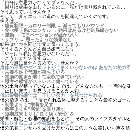
「自分は意思力がなくてダメなんだ…」
「周りは成果を出しているのに、私だけ取り残されている…」
そう思っていませんか？
そして、ダイエットの道のりを間違えていくのです。
例えば…
・糖質制限・カロリー制限 → 減ってもリバウンド
・食べ痩せ系のコンサル → 効果はあるけど結局続かない
・運動 → モチベーションが続かない
・サプリ → 思ったような効果なし
結果はいつも同じで元に戻ってしまう。
そうするとどんどん自己嫌悪になり
「やっぱり私は意思力がないんだ…」
「どうせまた失敗する…」
そんな風に自分を責めていませんか？
身体の不調やダイエットがうまくいかないのは あなたの努力
・栄養不足で代謝が落ちている
・胃腸の働きが弱くて吸収できていない
・思考や感情がストレスに偏っている
体の土台が整っていないままでは、 どんな方法も「一時的な
「正しい努力」を見つけることが大切。
僕の栄養指導では「正しい努力」を見つけられる
僕の指導では、 「痩せられる体に整える」ことを最初のゴー
・制限よりも“栄養を足す”
・数字よりも“感覚”を取り戻す
・短期成果よりも“長く続く安心”を
栄養・解剖・心理の知識をもとに、 その人のライフスタイル
僕に対する口コミや実際の変化など
僕の栄養コンサルを受けた方からはこのような嬉しいお声を頂