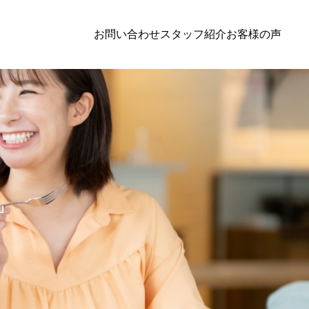
お問い合わせ
スタッフ紹介
お客様の声
ダイエット
,
栄養学
ダイエッ
パク
夜食いが癖になってませんか？？ダイエット
機能が落
」
を頑張ってる人が陥りやすい「夜」に食べて
の改善
しまう原因と対策