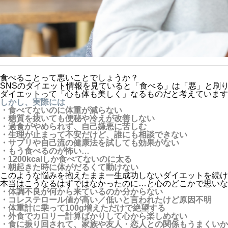
食べることって悪いことでしょうか？
SNSのダイエット情報を見ていると「食べる」は「悪」と刷
ダイエットって「心も体も美しく」なるものだと考えています
しかし、実際には
・食べてないのに体重が減らない
・糖質を抜いても便秘や冷えが改善しない
・過食がやめられず、自己嫌悪に苦しむ
・生理が止まって不安だけど、誰にも相談できない
・サプリや自己流の健康法を試しても効果がない
・もう食べるのが怖い…
・1200kcalしか食べてないのに太る
・朝起きた時に体がだるくて動けない
このような悩みを抱えたまま一生成功しないダイエットを続け
本当はこうなるはずではなかったのに…と心のどこかで思いな
・体調不良が何から来ているのか分からない
・コレステロール値が高い／低いと言われたけど原因不明
・体重計に乗って100g増えただけで絶望する
・外食でカロリー計算ばかりして心から楽しめない
・食に振り回されて、家族や友人・恋人との関係もうまくいか