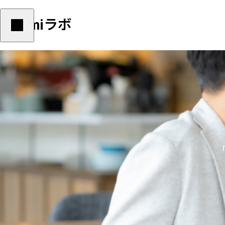
Yulumiラボ
ダイエット
,
栄養学
ダイエット
,
栄養学
体脂肪を減らすためにこのやり方をしていた
痩せたい人がリバウ
YOGA
ら要注意
識して欲しい４つの
サンプルテキスト。サンプルテキスト。