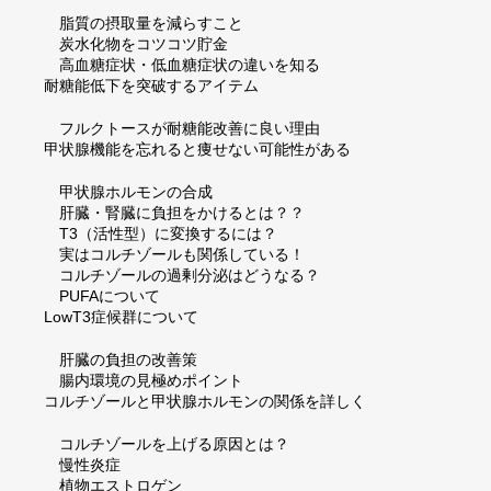
脂質の摂取量を減らすこと
炭水化物をコツコツ貯金
高血糖症状・低血糖症状の違いを知る
耐糖能低下を突破するアイテム
フルクトースが耐糖能改善に良い理由
甲状腺機能を忘れると痩せない可能性がある
甲状腺ホルモンの合成
肝臓・腎臓に負担をかけるとは？？
T3（活性型）に変換するには？
実はコルチゾールも関係している！
コルチゾールの過剰分泌はどうなる？
PUFAについて
LowT3症候群について
肝臓の負担の改善策
腸内環境の見極めポイント
コルチゾールと甲状腺ホルモンの関係を詳しく
コルチゾールを上げる原因とは？
慢性炎症
植物エストロゲン