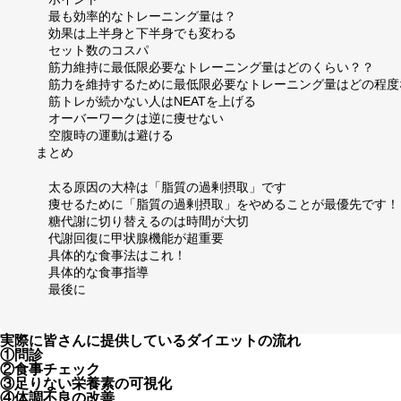
最も効率的なトレーニング量は？
効果は上半身と下半身でも変わる
セット数のコスパ
筋力維持に最低限必要なトレーニング量はどのくらい？？
筋力を維持するために最低限必要なトレーニング量はどの程度
筋トレが続かない人はNEATを上げる
オーバーワークは逆に痩せない
空腹時の運動は避ける
まとめ
太る原因の大枠は「脂質の過剰摂取」です
痩せるために「脂質の過剰摂取」をやめることが最優先です！
糖代謝に切り替えるのは時間が大切
代謝回復に甲状腺機能が超重要
具体的な食事法はこれ！
具体的な食事指導
最後に
実際に皆さんに提供しているダイエットの流れ
①問診
②食事チェック
③足りない栄養素の可視化
④体調不良の改善