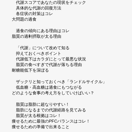
代謝スコアであなたの現状をチェック
具体的な代謝の回復方法
各症状の対策はコレ
大問題の過食
過食の傾向にある理由はコレ
脂質の過剰摂取が太る理由
「代謝」について改めて知る
抑えておくべきポイント
代謝低下はカラダにとって最悪な状況
脂質の食べすぎで代謝が落ちる理由
耐糖能低下を深ぼる
ザックリと知っておくべき「ランドルサイクル」
低血糖・高血糖は過食にもつながる
どのような食事の考え方をしていけばいい？
脂質は脂肪に超なりやすい！
脂肪になるまでの代謝経路を見てみる
脂質が太る根拠はコレ！
痩せるために最強のPFCバランスはコレ！
痩せるための準備で出来ること