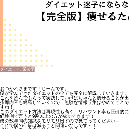
ダイエット
,
栄養学
おつかれさまです！じーんです。
僕が学んできたダイエットの全てを完全に解説していきます。
これを読んでもらって実践していけばちゃんと痩せることが出
指導内容も網羅していくので、無駄な情報収集はやめてこれで
すね！
このダイエット方法は再現性も高く、リバウンド率も圧倒的に
経験則で言うと9割以上の方が成功できます！
僕の数年間の知識をモリモリ出すので見てってください～
これで僕の仕事は減ること間違いなしです～！