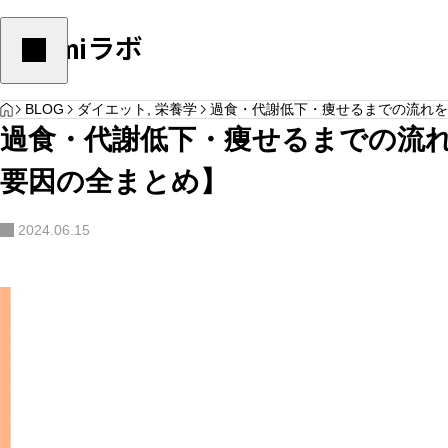
Yulumiラボ
HOME
ダイエット
,
栄養学
ダイエット
,
栄養学
BLOG
ダイエット
,
栄養学
過食・代謝低下・痩せるまでの流れを
過食・代謝低下・痩せるまでの流
要因の全まとめ】
2024.06.15
体脂肪を減らすためにこのやり方をしていた
痩せたい人がリバウ
YOGA
ら要注意
識して欲しい４つの
サンプルテキスト。サンプルテキスト。
…