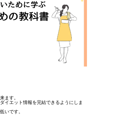
あ
の
な
る
は
要
場
脂
因
合
質
で
の
の
あ
改
不
る
善
足
「ホ
策
が
ル
あ
モ
る
ン」
か
を
ら？
整
知
え
来ます。
ら
る
ダイエット情報を完結できるようにしま
な
方
低いです。
い
法
と
一