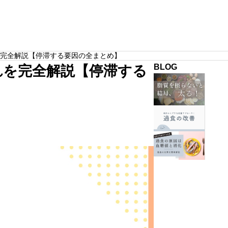
栄養学
完全解説【停滞する要因の全まとめ】
BLOG
れを完全解説【停滞する
肝
機
能
過
や
食
食
の
週
欲
改
ンドしないために必ず意
【簡単解説】むくみが取れないのはタン
3
PILATES
が
善
ポイント
質不足です。根本原因と改善方法
回
安
に
の
サンプルテキスト。サンプルテキスト。
定
絶
過
し
対
食
な
必
が
い
要