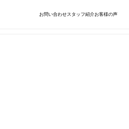
お問い合わせ
スタッフ紹介
お客様の声
ダイエット
,
栄養学
ダイエッ
パク
夜食いが癖になってませんか？？ダイエット
機能が落
を頑張ってる人が陥りやすい「夜」に食べて
の改善
しまう原因と対策