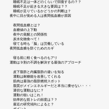
睡眠不足は一体どのくらいで回復するの？？
睡眠不足が起きる大きな要因は？？
睡眠が足りているかどうかの判断は？
夜中に目が覚める人は夜間低血糖が原因
夜間低血糖とは？
血糖値の上下動
夜中の覚醒との関係性
炭水化物食べて！
寝てる時も「脳」は労働している
夜間低血糖を防ぐためのカギ
寝る前に軽く食べるのもアリ
運動は９割の不調を解決する最強のアプローチ
皮下脂肪と内臓脂肪の違いを知る
運動は耐糖能を改善してくれる
筋肉は最強の脂肪燃焼スポット
脂質がメインエネルギーだと本当に痩せない・・・
適切な運動はなに？
運動の狙いはこれ！
効率的な筋トレの頻度は？？
最近の研究傾向によると？
ポイント